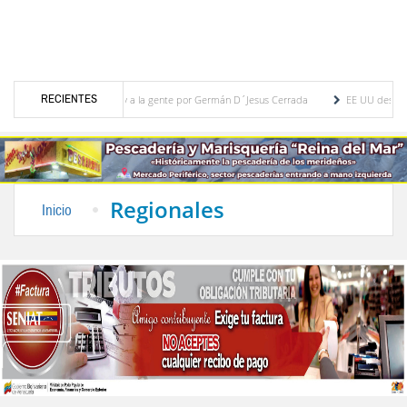
RECIENTES
pasión al micrófono y a la gente por Germán D´Jesus Cerrada
EE UU destinará 1.000
vidad “Toma de Semáforo: Gotas de Amor”
20 agrupaciones participarán en el IV Encu
Regionales
Inicio