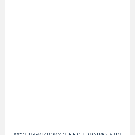
***AL LIBERTADOR Y AL EJÉRCITO PATRIOTA UN