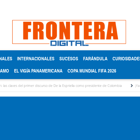
NALES
INTERNACIONALES
SUCESOS
FARÁNDULA
CURIOSIDADE
RAMO
EL VIGÍA PANAMERICANA
COPA MUNDIAL FIFA 2026
es del primer discurso de De la Espriella como presidente de Colombia
¡Ya no aguanto