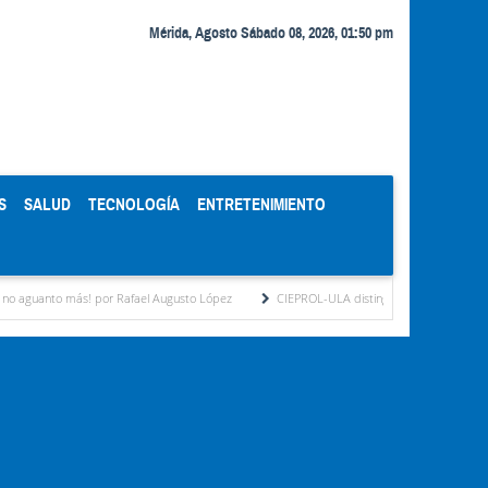
Mérida, Agosto Sábado 08, 2026, 01:50 pm
S
SALUD
TECNOLOGÍA
ENTRETENIMIENTO
 más! por Rafael Augusto López
CIEPROL-ULA distingue al municipio Zea como "Muni