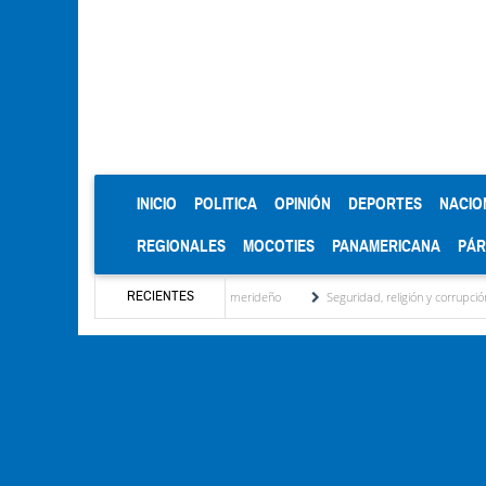
(CURRENT)
INICIO
POLITICA
OPINIÓN
DEPORTES
NACIO
REGIONALES
MOCOTIES
PANAMERICANA
PÁ
RECIENTES
entidad regional, motor turístico merideño
Seguridad, religión y corrupción: las clav