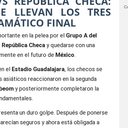
S REPÚBLICA CHECA:
Co
E LLEVAN LOS TRES
AMÁTICO FINAL
ortante en la pelea por el
Grupo A del
e
República Checa
y quedarse con una
amente en el futuro de
México
.
en el
Estadio Guadalajara
, los checos se
s asiáticos reaccionaron en la segunda
-beom
y posteriormente completaron la
undamentales.
epresenta un duro golpe. Después de ponerse
parecían seguros y ahora está obligada a