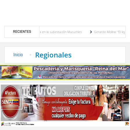
RECIENTES
formador de potencia en la subestación Mucuchies
Gerardo Molina: “El legado de Albe
 década de espera
Comercio entre Venezuela y EE. UU. crece 113 % y alcanza su may
Regionales
Inicio