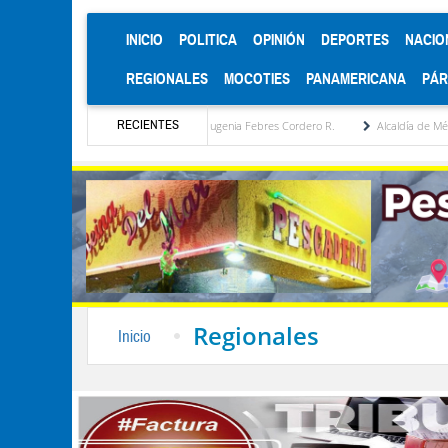
(CURRENT)
INICIO
POLITICA
OPINIÓN
DEPORTES
NACIO
REGIONALES
MOCOTIES
PANAMERICANA
PÁ
RECIENTES
opuesta estratégica por María Eugenia Febres Cordero R.
Alcaldía de Mérida consolid
Regionales
Inicio