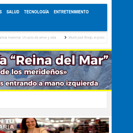
S
SALUD
TECNOLOGÍA
ENTRETENIMIENTO
a: Un acto de amor y vida
Murió José Breijo, el preso político uruguayo-venezolano ba