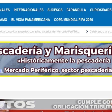
NALES
INTERNACIONALES
SUCESOS
FARÁNDULA
CURIOSIDADE
RAMO
EL VIGÍA PANAMERICANA
COPA MUNDIAL FIFA 2026
a acuerdos con adjudicatarios del Mercado Periférico
Celebrando la lactancia matern