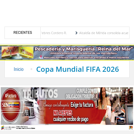
RECIENTES
ca por María Eugenia Febres Cordero R.
Alcaldía de Mérida consolida acuerdos con ad
vard de la Plaza Bolívar tras daños por lluvias
Gobierno de Trump considera como “un
Copa Mundial FIFA 2026
Inicio