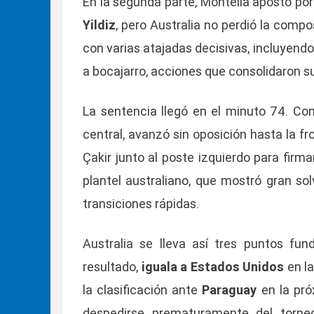
En la segunda parte, Montella apostó por
Yildiz
, pero Australia no perdió la compo
con varias atajadas decisivas, incluyen
a bocajarro, acciones que consolidaron 
La sentencia llegó en el minuto 74. Con
central, avanzó sin oposición hasta la f
Çakir junto al poste izquierdo para firma
plantel australiano, que mostró gran so
transiciones rápidas.
Australia se lleva así tres puntos fun
resultado,
iguala a Estados Unidos
en la
la clasificación ante
Paraguay
en la pr
despedirse prematuramente del torne