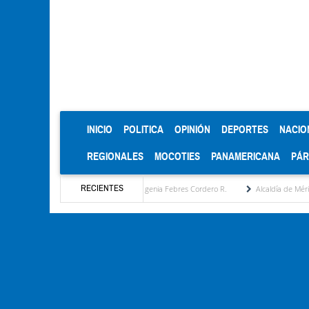
(CURRENT)
INICIO
POLITICA
OPINIÓN
DEPORTES
NACIO
REGIONALES
MOCOTIES
PANAMERICANA
PÁ
RECIENTES
esta estratégica por María Eugenia Febres Cordero R.
Alcaldía de Mérida consolida ac