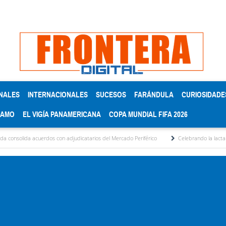
NALES
INTERNACIONALES
SUCESOS
FARÁNDULA
CURIOSIDADE
RAMO
EL VIGÍA PANAMERICANA
COPA MUNDIAL FIFA 2026
uerdos con adjudicatarios del Mercado Periférico
Celebrando la lactancia materna: 