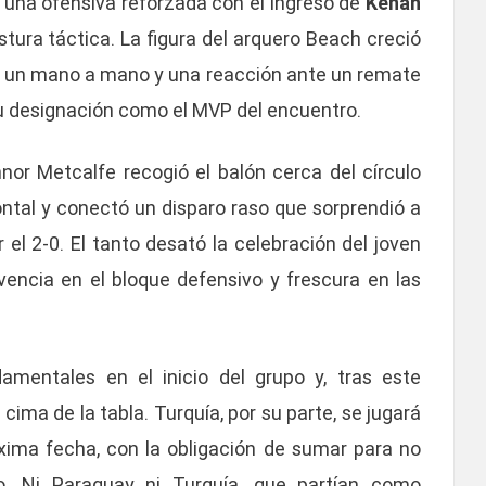
 una ofensiva reforzada con el ingreso de
Kenan
stura táctica. La figura del arquero Beach creció
do un mano a mano y una reacción ante un remate
su designación como el MVP del encuentro.
nor Metcalfe recogió el balón cerca del círculo
rontal y conectó un disparo raso que sorprendió a
r el 2-0. El tanto desató la celebración del joven
lvencia en el bloque defensivo y frescura en las
damentales en el inicio del grupo y, tras este
 cima de la tabla. Turquía, por su parte, se jugará
óxima fecha, con la obligación de sumar para no
o. Ni Paraguay ni Turquía, que partían como