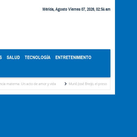
Mérida, Agosto Viernes 07, 2026, 02:54 am
S
SALUD
TECNOLOGÍA
ENTRETENIMIENTO
Un acto de amor y vida
Murió José Breijo, el preso político uruguayo-venezolano bajo a