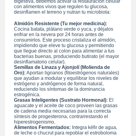
digestiva, debemos activar la restauración celular
con alimentos vivos que regulen tu glucosa,
desinflamen el terreno y nutran tu microbiota:
Almidón Resistente (Tu mejor medicina):
Cocina batata, plátano verde o yuca, y déjalos
enfriar en la nevera por 24 horas antes de
consumirlos. Este proceso cristaliza el almidón,
impidiendo que eleve tu glucosa y permitiendo
que llegue directo al colon para alimentar a tus
bacterias buenas, produciendo butirato (el mayor
desinflamatorio celular).
Semillas de Linaza y Ajonjolí (Molienda de
Oro):
Aportan lignanos (fitoestrógenos naturales)
que ayudan a modular y equilibrar los niveles de
estrógeno y andrógenos de forma natural,
reduciendo los síntomas de la dominancia
estrogénica.
Grasas Inteligentes (Sustrato Hormonal):
El
aguacate y el aceite de coco proveen las grasas
de cadena media necesarias para la correcta
síntesis de progesterona, contrarrestando el
hiperestrogenismo.
Alimentos Fermentados:
Integra kéfir de agua,
de leche o chucrut para repoblar el estroboloma