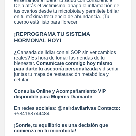
enseñamos a liderar tu salud con consciencia.
Deja atrás el victimismo, apaga la inflamación de
tus ovarios desde tu microbiota y permítete brillar
en tu máxima frecuencia de abundancia. ¡Tu
cuerpo está listo para florecer!
¡REPROGRAMA TU SISTEMA
HORMONAL HOY!
¿Cansada de lidiar con el SOP sin ver cambios
reales? Es hora de tomar las riendas de tu
bienestar.
Comunícate conmigo hoy mismo
para darte tu asesoría personalizada
y diseñar
juntas tu mapa de restauración metabólica y
celular.
Consulta Online y Acompañamiento VIP
disponible para Mujeres Diamante.
En redes sociales:
@nairdavilarivas
Contacto:
+584168744484
¡Sonríe, tu equilibrio es una decisión que
comienza en tu microbiota!