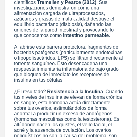
científicos
Tremellen y Pearce (2012)
. Sus
investigaciones demostraron cómo una
alimentación cargada de ultraprocesados,
azúcares y grasas de mala calidad destruye el
equilibrio bacteriano (disbiosis), dañando las
uniones de la pared intestinal y provocando lo
que conocemos como
intestino permeable
.
Al abrirse esta barrera protectora, fragmentos de
bacterias patógenas (particularmente endotoxinas
o lipopolisacáridos,
LPS
) se filtran directamente al
torrente sanguíneo. Esto desencadena una
respuesta inmunitaria inflamatoria de bajo grado
que bloquea de inmediato los receptores de
insulina en tus células.
¿El resultado?
Resistencia a la Insulina.
Cuando
tus niveles de insulina se elevan de forma crónica
en sangre, esta hormona actúa directamente
sobre tus ovarios, estimulándolos de forma
anormal a producir un exceso de andrógenos
(hormonas masculinas como la testosterona). Es
allí donde nacen los quistes, el vello facial, el
acné y la ausencia de ovulación. Los ovarios
poliquísticos no son la causa del problema; son