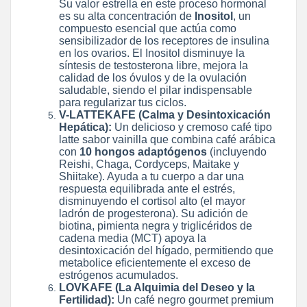
Su valor estrella en este proceso hormonal
es su alta concentración de
Inositol
, un
compuesto esencial que actúa como
sensibilizador de los receptores de insulina
en los ovarios. El Inositol disminuye la
síntesis de testosterona libre, mejora la
calidad de los óvulos y de la ovulación
saludable, siendo el pilar indispensable
para regularizar tus ciclos.
V-LATTEKAFE (Calma y Desintoxicación
Hepática):
Un delicioso y cremoso café tipo
latte sabor vainilla que combina café arábica
con
10 hongos adaptógenos
(incluyendo
Reishi, Chaga, Cordyceps, Maitake y
Shiitake). Ayuda a tu cuerpo a dar una
respuesta equilibrada ante el estrés,
disminuyendo el cortisol alto (el mayor
ladrón de progesterona). Su adición de
biotina, pimienta negra y triglicéridos de
cadena media (MCT) apoya la
desintoxicación del hígado, permitiendo que
metabolice eficientemente el exceso de
estrógenos acumulados.
LOVKAFE (La Alquimia del Deseo y la
Fertilidad):
Un café negro gourmet premium