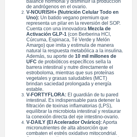
balance hormonal y disminuir la producción
de andrógenos en el ovario.
V-NOURISH+ (Nutrición Celular Todo en
Uno):
Un batido vegano premium que
representa un pilar en la reversión del SOP.
Cuenta con una innovadora
Mezcla de
Activación GLP-1
(con Berberina HCl,
Cúrcuma, Espinaca, Té Verde y Melón
Amargo) que imita y estimula de manera
natural la respuesta metabólica a la insulina.
Además, su aporte de
10 mil millones de
UFC
de probióticos específicos sella la
barrera intestinal y nutre directamente el
estroboloma, mientras que sus proteínas
vegetales y grasas saludables (MCT)
brindan saciedad prolongada y energía
estable.
V-FORTYFLORA:
El guardián de tu pared
intestinal. Es indispensable para detener la
filtración de toxinas inflamatorias (LPS),
equilibrar la microbiota intestinal y restaurar
la conexión directa del eje intestino-ovario.
V-DAILY (El Acelerador Ovárico):
Aporta
micronutrientes de alta absorción que
combaten el estrés oxidativo mitocondrial.