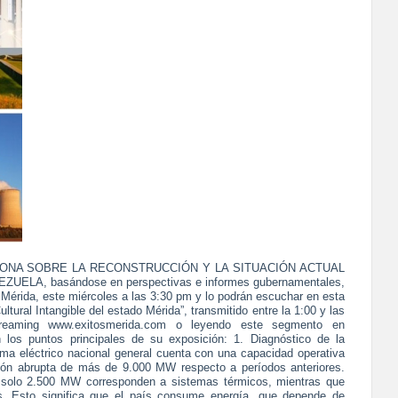
ONA SOBRE LA RECONSTRUCCIÓN Y LA SITUACIÓN ACTUAL
LA, basándose en perspectivas e informes gubernamentales,
érida, este miércoles a las 3:30 pm y lo podrán escuchar en esta
ltural Intangible del estado Mérida”, transmitido entre la 1:00 y las
reaming www.exitosmerida.com o leyendo este segmento en
an los puntos principales de su exposición: 1. Diagnóstico de la
ema eléctrico nacional general cuenta con una capacidad operativa
ión abrupta de más de 9.000 MW respecto a períodos anteriores.
a, solo 2.500 MW corresponden a sistemas térmicos, mientras que
. Esto significa que el país consume energía, que depende de