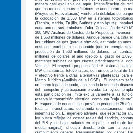
manera casi exclusiva del agua. Intensificación de rac
que los racionamientos eléctricos se acentuarán con m
(Proyectos Fotovoltaicos) Frente a la debilidad del parq
la colocación de 1.560 MW en sistemas fotovoltaicos
(Táchira, Mérida, Trujillo, Barinas y Alto Apure): Insta
cada uno de sus embalses. Zulia: Colocación de 670 M
300 MW. Análisis de Costos de la Propuesta: Inversión i
de 1.560 millones de dólares. Aunque parece una cifra e
las turbinas de gas (parque térmico), estimado en unos 
costo del combustible consumido (que en energía solar
producción de 1.560 millones de dólares. En contras
millones de dólares al año (debido al gasto de 1.696 
mantener turbinas de gas cuesta prácticamente el dobl
Valencia: El proyecto propone añadir 6 sistemas adicio
MW en sistemas fotovoltaicos, con un costo total de 1
y efectivo frente a otras alternativas planteadas para 
Marco Jurídico (Análisis de la LOSE). El ingeniero seña
un marco legal adecuado, analizando la segunda discusió
del monopolio y participación privada: La ley contempl
esta participación se limita exclusivamente a las funcio
reserva la transmisión eléctrica, como una "caja de oro"
El esquema de concesiones prevé un periodo de 25 años (
toda la infraestructura construida (subestaciones, re
indemnización. El ingeniero advierte, que este factor ahu
ley busca reflejar los costos reales del servicio, cobra
del PIB y los bajos salarios en el país, el cobro de f
media-marginal), chocará directamente con la baja 
cumplimiento general. Responsabilidad por daños: Las