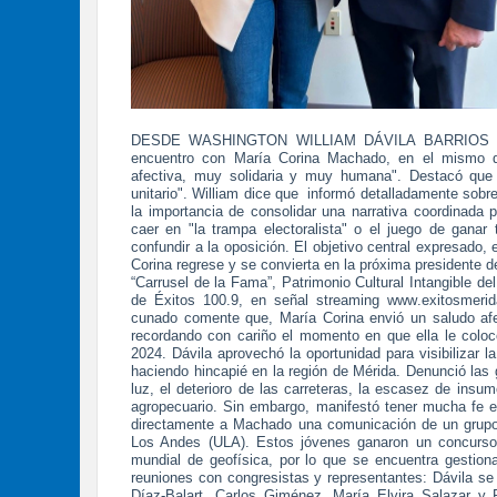
DESDE WASHINGTON WILLIAM DÁVILA BARRIOS a nues
encuentro con María Corina Machado, en el mismo d
afectiva, muy solidaria y muy humana". Destacó que 
unitario". William dice que
informó detalladamente sobre 
la importancia de consolidar una narrativa coordinada p
caer en "la trampa electoralista" o el juego de ganar
confundir a la oposición. El objetivo central expresado,
Corina regrese y se convierta en la próxima presidente 
“Carrusel de la Fama”, Patrimonio Cultural Intangible de
de Éxitos 100.9, en señal streaming www.exitosmerid
cunado comente que, María Corina envió un saludo afec
recordando con cariño el momento en que ella le colocó
2024. Dávila aprovechó la oportunidad para visibilizar 
haciendo hincapié en la región de Mérida. Denunció las g
luz, el deterioro de las carreteras, la escasez de insum
agropecuario. Sin embargo, manifestó tener mucha fe en
directamente a Machado una comunicación de un grupo 
Los Andes (ULA). Estos jóvenes ganaron un concurso 
mundial de geofísica, por lo que se encuentra gestion
reuniones con congresistas y representantes: Dávila se
Díaz-Balart, Carlos Giménez, María Elvira Salazar y 