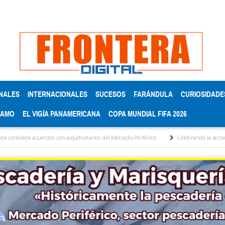
NALES
INTERNACIONALES
SUCESOS
FARÁNDULA
CURIOSIDADE
RAMO
EL VIGÍA PANAMERICANA
COPA MUNDIAL FIFA 2026
dos con adjudicatarios del Mercado Periférico
Celebrando la lactancia materna: Un a