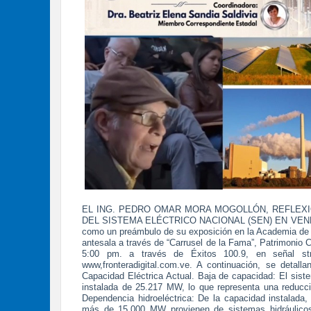
EL ING. PEDRO OMAR MORA MOGOLLÓN, REFLEXI
DEL SISTEMA ELÉCTRICO NACIONAL (SEN) EN VENEZUE
como un preámbulo de su exposición en la Academia de M
antesala a través de “Carrusel de la Fama”, Patrimonio Cu
5:00 pm. a través de Éxitos 100.9, en señal st
www,fronteradigital.com.ve. A continuación, se detall
Capacidad Eléctrica Actual. Baja de capacidad: El sist
instalada de 25.217 MW, lo que representa una reducc
Dependencia hidroeléctrica: De la capacidad instalad
más de 15.000 MW provienen de sistemas hidráulicos