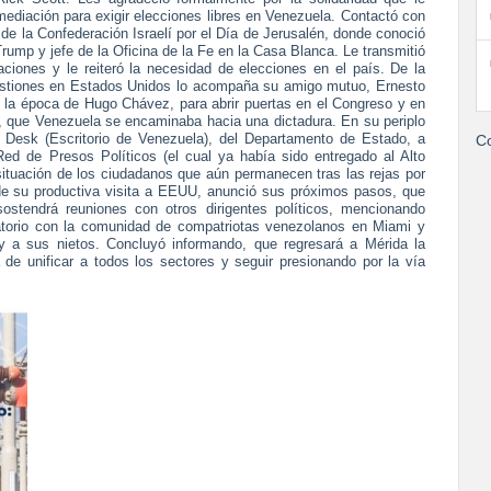
mediación para exigir elecciones libres en Venezuela. Contactó con
de la Confederación Israelí por el Día de Jerusalén, donde conoció
Trump y jefe de la Oficina de la Fe en la Casa Blanca. Le transmitió
ciones y le reiteró la necesidad de elecciones en el país. De la
stiones en Estados Unidos lo acompaña su amigo mutuo, Ernesto
a época de Hugo Chávez, para abrir puertas en el Congreso y en
, que Venezuela se encaminaba hacia una dictadura. En su periplo
a Desk (Escritorio de Venezuela), del Departamento de Estado, a
Co
ed de Presos Políticos (el cual ya había sido entregado al Alto
ituación de los ciudadanos que aún permanecen tras las rejas por
ó de su productiva visita a EEUU, anunció sus próximos pasos, que
ostendrá reuniones con otros dirigentes políticos, mencionando
atorio con la comunidad de compatriotas venezolanos en Miami y
 y a sus nietos. Concluyó informando, que regresará a Mérida la
 de unificar a todos los sectores y seguir presionando por la vía