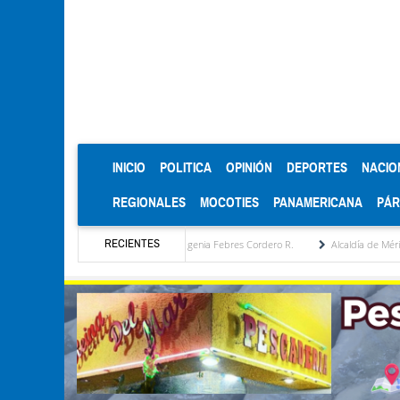
(CURRENT)
INICIO
POLITICA
OPINIÓN
DEPORTES
NACIO
REGIONALES
MOCOTIES
PANAMERICANA
PÁ
RECIENTES
 estratégica por María Eugenia Febres Cordero R.
Alcaldía de Mérida consolida acuer