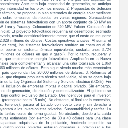
ionamientos: Ante esta baja capacidad de generación, se anticipa
ayor intensidad en los próximos meses. 2. Propuestas de Solución
ue térmico, se propone un plan alternativo de energía solar mediante
 sobre embalses distribuidos en varias regiones: Suroccidente
lación de sistemas fotovoltaicos con un aporte conjunto de 60 MW en
W. Lara y Yaracuy: Colocación de 240 MW. Falcón: Colocación de
nicial: El proyecto fotovoltaico requeriría un desembolso estimado
levada, resulta considerablemente menor, que el costo de recuperar
2.028 millones de dólares. Costos operativos anuales: Al sumar el
 es cero), los sistemas fotovoltaicos tendrían un costo anual de
te, operar un sistema térmico equivalente, costaría unos 3.724
millones de dólares en gas y gasoil). Por lo tanto, recuperar y
e, que implementar energía fotovoltaica. Ampliación en la Nueva
nales para complementar y alcanzar una cifra totalizada de 1.860
.860 millones de dólares. Esto sigue siendo mucho más económico
el país que rondan los 20.000 millones de dólares. 3. Reformas al
la, que ninguna propuesta técnica será viable, si no se opera bajo
n de la Ley Orgánica del Sistema y Servicio Eléctrico (LOSE): Fin
a la inclusión de empresas mixtas y capital privado. Sin embargo,
nes de generación, distribución y comercialización. El gobierno se
 bajo control exclusivo del Estado. Desincentivos para el inversor:
prorrogable hasta 15 más). No obstante, al finalizar la concesión,
des, terrenos), pasará al Estado con costo cero y sin derecho a
yentará a los inversionistas privados. Sustentabilidad y tarifas: La
ndo tarifas reales de forma gradual. No obstante, debido a la caída
acturas estimadas (por ejemplo, de 30 a 40 dólares para una clase
capacidad adquisitiva de la población, haciendo imposible su
 distribuidoras privadas estarían obligadas a indemnizar a los