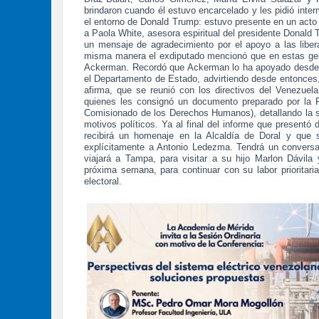
brindaron cuando él estuvo encarcelado y les pidió inter
el entorno de Donald Trump: estuvo presente en un acto 
a Paola White, asesora espiritual del presidente Donald 
un mensaje de agradecimiento por el apoyo a las libera
misma manera el exdiputado mencionó que en estas ge
Ackerman. Recordó que Ackerman lo ha apoyado desde l
el Departamento de Estado, advirtiendo desde entonces
afirma, que se reunió con los directivos del Venezuel
quienes les consignó un documento preparado por la R
Comisionado de los Derechos Humanos), detallando la s
motivos políticos. Ya al final del informe que present
recibirá un homenaje en la Alcaldía de Doral y que s
explícitamente a Antonio Ledezma. Tendrá un convers
viajará a Tampa, para visitar a su hijo Marlon Dávila
próxima semana, para continuar con su labor prioritaria
electoral.