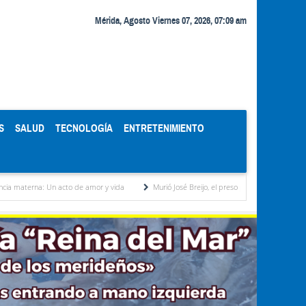
Mérida, Agosto Viernes 07, 2026, 07:09 am
S
SALUD
TECNOLOGÍA
ENTRETENIMIENTO
cto de amor y vida
Murió José Breijo, el preso político uruguayo-venezolano bajo arres