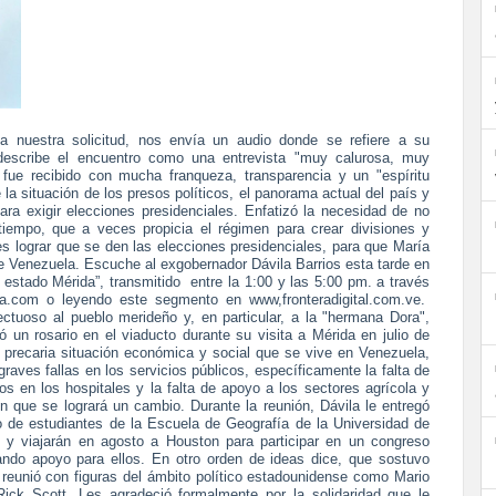
tra solicitud, nos envía un audio donde se refiere a su
escribe el encuentro como una entrevista "muy calurosa, muy
fue recibido con mucha franqueza, transparencia y un "espíritu
la situación de los presos políticos, el panorama actual del país y
ara exigir elecciones presidenciales. Enfatizó la necesidad de no
 tiempo, que a veces propicia el régimen para crear divisiones y
 es lograr que se den las elecciones presidenciales, para que María
de Venezuela. Escuche al exgobernador Dávila Barrios esta tarde en
l estado Mérida”, transmitido
entre la 1:00 y las 5:00 pm. a través
a.com o leyendo este segmento en www,fronteradigital.com.ve.
tuoso al pueblo merideño y, en particular, a la "hermana Dora",
 un rosario en el viaducto durante su visita a Mérida en julio de
la precaria situación económica y social que se vive en Venezuela,
raves fallas en los servicios públicos, específicamente la falta de
os en los hospitales y la falta de apoyo a los sectores agrícola y
 que se logrará un cambio. Durante la reunión, Dávila le entregó
de estudiantes de la Escuela de Geografía de la Universidad de
y viajarán en agosto a Houston para participar en un congreso
ando apoyo para ellos. En otro orden de ideas dice, que sostuvo
 reunió con figuras del ámbito político estadounidense como Mario
Rick Scott. Les agradeció formalmente por la solidaridad que le