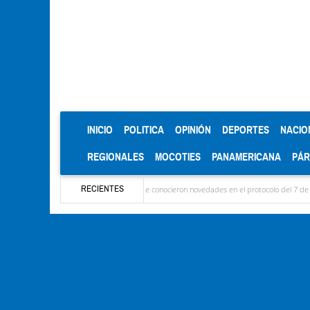
(CURRENT)
INICIO
POLITICA
OPINIÓN
DEPORTES
NACIO
REGIONALES
MOCOTIES
PANAMERICANA
PÁ
RECIENTES
legaron las delegaciones y se conocieron novedades en el protocolo del 7 de agosto
M