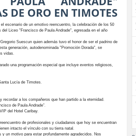
E PAULA ANDRADE"
S DE ORO EN TIMOTES
el escenario de un emotivo reencuentro, la celebración de los 50
 del Liceo "Francisco de Paula Andrade", egresada en el año
é Gregorio Suescun quien además tuvo el honor de ser el padrino de
de esta generación, autodenominada "Promoción Dorada", se
s vidas.
parado una programación especial que incluye eventos religiosos,
Santa Lucía de Timotes.
 y recordar a los compañeros que han partido a la eternidad.
rancisco de Paula Andrade”.
VIP del Hotel Caribay.
l reencuentro de profesionales y ciudadanos que hoy se encuentran
enen intacto el vínculo con su tierra natal.
os y un motivo para estar profundamente agradecidos. Nos