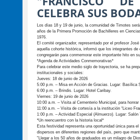
"FRANCISCO D
CELEBRA SUS BODA
Los días 18 y 19 de junio, la comunidad de Timotes será 
años de la Primera Promoción de Bachilleres en Ciencias
1976.
El comité organizador, representado por el profesor Jos
aquella cohorte histórica, informó que los integrantes 
congregarán para conmemorar este importante hito en su
*Agenda de Actividades Conmemorativas*
Para celebrar este medio siglo de trayectoria, se ha pre
institucionales y sociales:
Jueves: 18 de junio de 2026
5:00 p.m. – Misa en Acción de Gracias. Lugar: Basílica 
6:00 p.m. – Brindis. Lugar: Hotel Caribay.
Viernes: 19 de junio de 2026
10:00 a.m. – Visita al Cementerio Municipal, para honrar
11:00 a.m. – Visita de cortesía a la institución “Liceo F
1:00 p.m. – Actividad Especial (Almuerzo). Lugar: Salón 
*Un reencuentro con la historia local*
Esta festividad representa una oportunidad única para e
dispersos en diferentes regiones del país, pero que manti
"Llegar a los 50 años de graduados es un milagro de Di