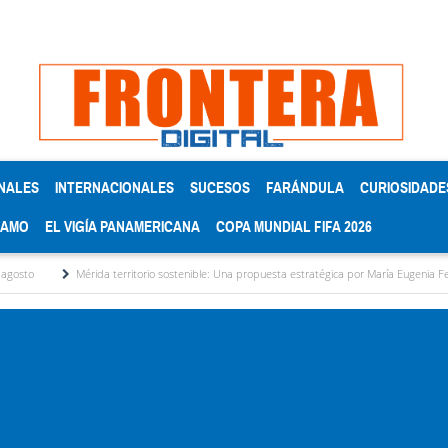
NALES
INTERNACIONALES
SUCESOS
FARÁNDULA
CURIOSIDADE
RAMO
EL VIGÍA PANAMERICANA
COPA MUNDIAL FIFA 2026
érida territorio sostenible: Una propuesta estratégica por María Eugenia Febres Cordero R.