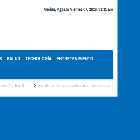
Mérida, Agosto Viernes 07, 2026, 08:11 am
S
SALUD
TECNOLOGÍA
ENTRETENIMIENTO
Alcaldía de Mérida consolida acuerdos con adjudicatarios del Mercado Periférico