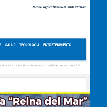
Mérida, Agosto Sábado 08, 2026, 02:50 am
S
SALUD
TECNOLOGÍA
ENTRETENIMIENTO
Infantino y defiende continuidad institucional en la Fifa
Organismos públicos recorta