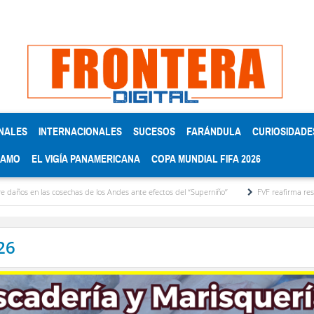
NALES
INTERNACIONALES
SUCESOS
FARÁNDULA
CURIOSIDADE
RAMO
EL VIGÍA PANAMERICANA
COPA MUNDIAL FIFA 2026
 cosechas de los Andes ante efectos del ‘‘Superniño’’
FVF reafirma respaldo a Gianni 
26