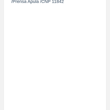
/Prensa Apula /CNP 11842