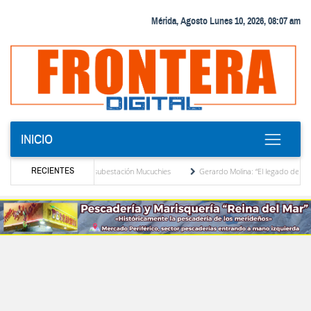
Mérida, Agosto Lunes 10, 2026, 08:07 am
INICIO
RECIENTES
or de potencia en la subestación Mucuchies
Gerardo Molina: “El legado de Alberto Adr
a de espera
Comercio entre Venezuela y EE. UU. crece 113 % y alcanza su mayor niv