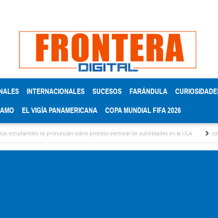
NALES
INTERNACIONALES
SUCESOS
FARÁNDULA
CURIOSIDADE
RAMO
EL VIGÍA PANAMERICANA
COPA MUNDIAL FIFA 2026
s se pronuncian sobre proceso electoral de autoridades en la ULA
Josué Ortiz aspira