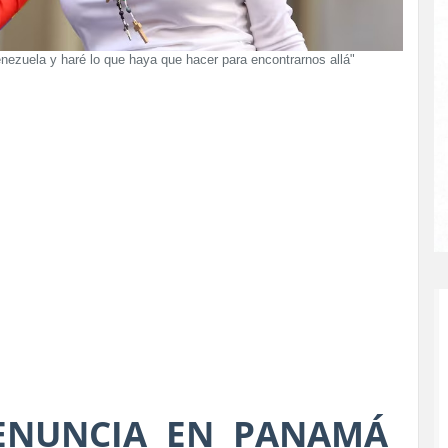
enezuela y haré lo que haya que hacer para encontrarnos allá"
ENUNCIA EN PANAMÁ