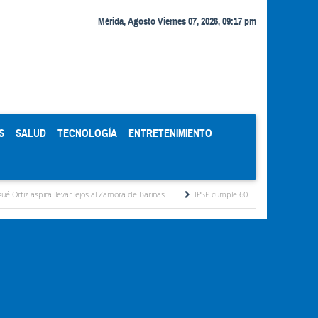
Mérida, Agosto Viernes 07, 2026, 09:17 pm
S
SALUD
TECNOLOGÍA
ENTRETENIMIENTO
 llevar lejos al Zamora de Barinas
IPSP cumple 60 años al servicio del periodista vene