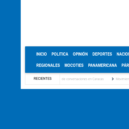
(CURRENT)
INICIO
POLITICA
OPINIÓN
DEPORTES
NACIO
REGIONALES
MOCOTIES
PANAMERICANA
PÁ
RECIENTES
2015 iniciaron nueva jornada de conversaciones en Caracas
Movimientos estudiantile