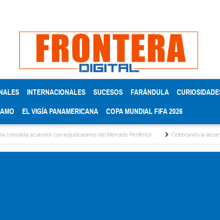
NALES
INTERNACIONALES
SUCESOS
FARÁNDULA
CURIOSIDADE
RAMO
EL VIGÍA PANAMERICANA
COPA MUNDIAL FIFA 2026
acuerdos con adjudicatarios del Mercado Periférico
Celebrando la lactancia materna: