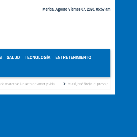
Mérida, Agosto Viernes 07, 2026, 05:57 am
S
SALUD
TECNOLOGÍA
ENTRETENIMIENTO
 Un acto de amor y vida
Murió José Breijo, el preso político uruguayo-venezolano bajo