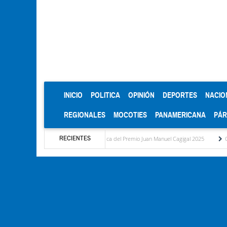
(CURRENT)
INICIO
POLITICA
OPINIÓN
DEPORTES
NACIO
REGIONALES
MOCOTIES
PANAMERICANA
PÁ
RECIENTES
LA celebra Mención Honorífica del Premio Juan Manuel Cagigal 2025
Cantv no le ha pa