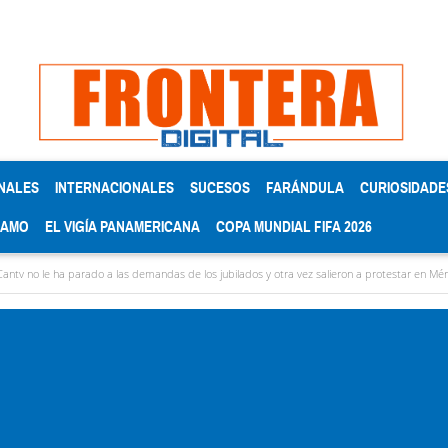
NALES
INTERNACIONALES
SUCESOS
FARÁNDULA
CURIOSIDADE
RAMO
EL VIGÍA PANAMERICANA
COPA MUNDIAL FIFA 2026
rado a las demandas de los jubilados y otra vez salieron a protestar en Mérida
Alexi