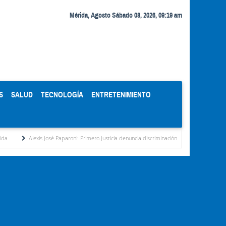
Mérida, Agosto Sábado 08, 2026, 09:19 am
S
SALUD
TECNOLOGÍA
ENTRETENIMIENTO
s José Paparoni: Primero Justicia denuncia discriminación eléctrica en el interior del país