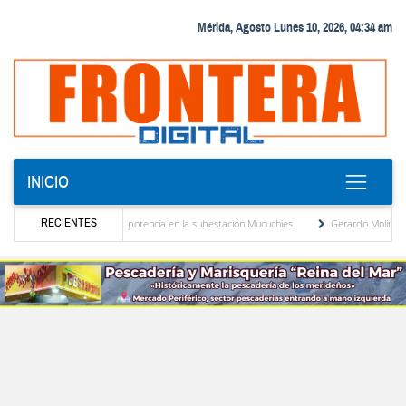
Mérida, Agosto Lunes 10, 2026, 04:34 am
INICIO
RECIENTES
nuevo transformador de potencia en la subestación Mucuchies
Gerardo Molina: “El leg
s tras una década de espera
Comercio entre Venezuela y EE. UU. crece 113 % y alc