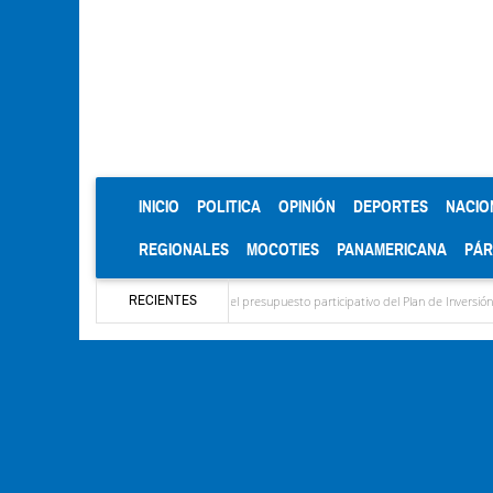
(CURRENT)
INICIO
POLITICA
OPINIÓN
DEPORTES
NACIO
REGIONALES
MOCOTIES
PANAMERICANA
PÁ
RECIENTES
nograma para el diagnóstico del presupuesto participativo del Plan de Inversión 2027