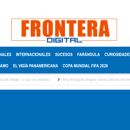
NALES
INTERNACIONALES
SUCESOS
FARÁNDULA
CURIOSIDADE
RAMO
EL VIGÍA PANAMERICANA
COPA MUNDIAL FIFA 2026
o: Lo que ven analistas
Delcy Rodríguez designa nuevas cabezas del área eléctrica 