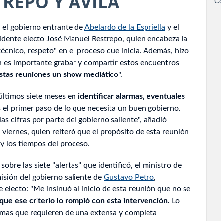
TREPO Y ÁVILA
Co
 el gobierno entrante de
Abelardo de la Espriella
y el
sidente electo José Manuel Restrepo, quien encabeza la
 técnico, respeto" en el proceso que inicia. Además, hizo
ien es importante grabar y compartir estos encuentros
stas reuniones un show mediático
".
últimos siete meses en
identificar alarmas, eventuales
s el primer paso de lo que necesita un buen gobierno,
las cifras por parte del gobierno saliente", añadió
viernes, quien reiteró que el propósito de esta reunión
a y los tiempos del proceso.
obre las siete "alertas" que identificó, el ministro de
isión del gobierno saliente de
Gustavo Petro
,
e electo: "Me insinuó al inicio de esta reunión que no se
que ese criterio lo rompió con esta intervención.
Lo
emas que requieren de una extensa y completa