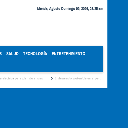
Mérida, Agosto Domingo 09, 2026, 08:25 am
S
SALUD
TECNOLOGÍA
ENTRETENIMIENTO
para plan de ahorro
El desarrollo sostenible en el pensamiento de Alberto Adriani p