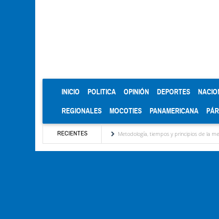
(CURRENT)
INICIO
POLITICA
OPINIÓN
DEPORTES
NACIO
REGIONALES
MOCOTIES
PANAMERICANA
PÁ
RECIENTES
ezado por José David Cabello
Metodología, tiempos y principios de la mesa de diálog