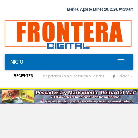
Mérida, Agosto Lunes 10, 2026, 04:30 am
INICIO
RECIENTES
de nuevo transformador de potencia en la subestación Mucuchies
Gerardo Molina: “El 
iones tras una década de espera
Comercio entre Venezuela y EE. UU. crece 113 % y 