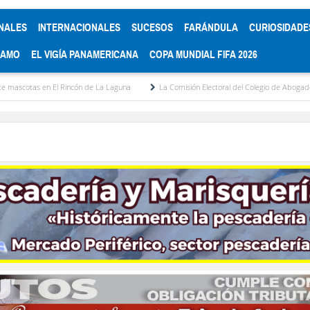
NALES
INTERNACIONALES
SUCESOS
FARÁNDULA
CURIOSIDADE
RAMO
EL VIGÍA PANAMERICANA
COPA MUNDIAL FIFA 2026
n El Rincón de La Laguna
La Comisión Electoral del Colegio de Abogados de Mérida 