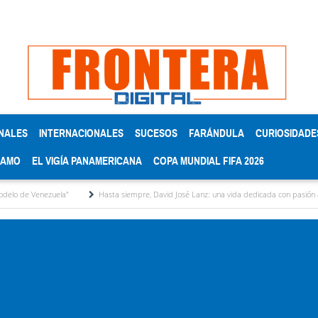
NALES
INTERNACIONALES
SUCESOS
FARÁNDULA
CURIOSIDADE
RAMO
EL VIGÍA PANAMERICANA
COPA MUNDIAL FIFA 2026
ezuela"
Hasta siempre, David José Lanz: una vida dedicada con pasión al micrófono