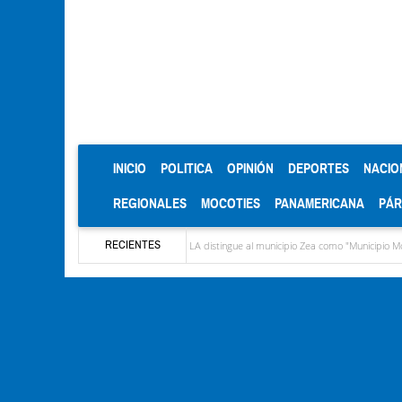
(CURRENT)
INICIO
POLITICA
OPINIÓN
DEPORTES
NACIO
REGIONALES
MOCOTIES
PANAMERICANA
PÁ
RECIENTES
gusto López
CIEPROL-ULA distingue al municipio Zea como "Municipio Modelo de Ven