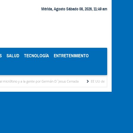
Mérida, Agosto Sábado 08, 2026, 11:49 am
S
SALUD
TECNOLOGÍA
ENTRETENIMIENTO
 y a la gente por Germán D´Jesus Cerrada
EE UU destinará 1.000 millones de dólar