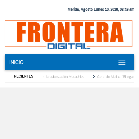
Mérida, Agosto Lunes 10, 2026, 08:49 am
INICIO
RECIENTES
rmador de potencia en la subestación Mucuchies
Gerardo Molina: “El legado de Albert
écada de espera
Comercio entre Venezuela y EE. UU. crece 113 % y alcanza su mayor