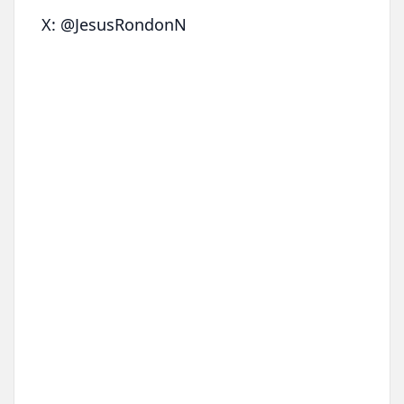
X: @JesusRondonN