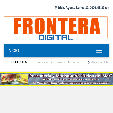
Mérida, Agosto Lunes 10, 2026, 05:33 am
INICIO
RECIENTES
nuevo transformador de potencia en la subestación Mucuchies
Gerardo Molina: “El leg
s tras una década de espera
Comercio entre Venezuela y EE. UU. crece 113 % y alc