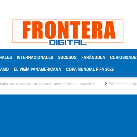
NALES
INTERNACIONALES
SUCESOS
FARÁNDULA
CURIOSIDADE
RAMO
EL VIGÍA PANAMERICANA
COPA MUNDIAL FIFA 2026
osechas de los Andes ante efectos del ‘‘Superniño’’
FVF reafirma respaldo a Gianni Inf