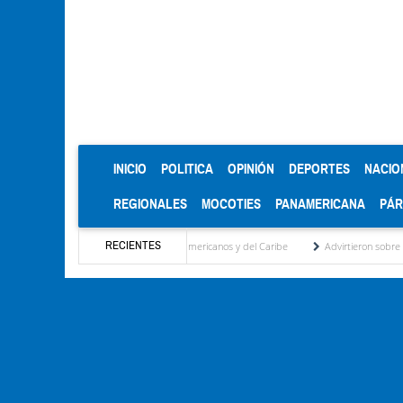
(CURRENT)
INICIO
POLITICA
OPINIÓN
DEPORTES
NACIO
REGIONALES
MOCOTIES
PANAMERICANA
PÁ
RECIENTES
de oro en los Juegos Centroamericanos y del Caribe
Advirtieron sobre daños en las c