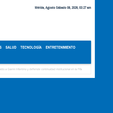
Mérida, Agosto Sábado 08, 2026, 03:27 am
S
SALUD
TECNOLOGÍA
ENTRETENIMIENTO
antino y defiende continuidad institucional en la Fifa
Organismos públicos recortan h