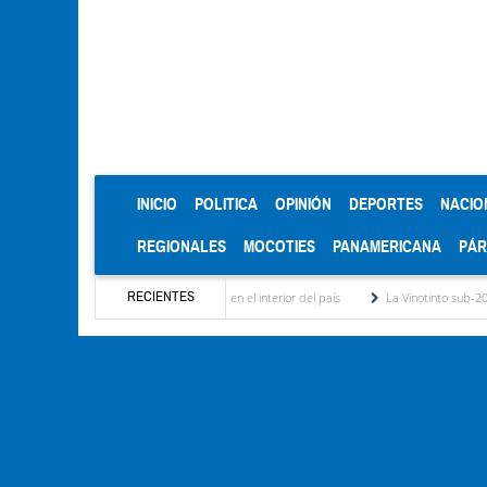
(CURRENT)
INICIO
POLITICA
OPINIÓN
DEPORTES
NACIO
REGIONALES
MOCOTIES
PANAMERICANA
PÁ
RECIENTES
uncia discriminación eléctrica en el interior del país
La Vinotinto sub-20 gana medall