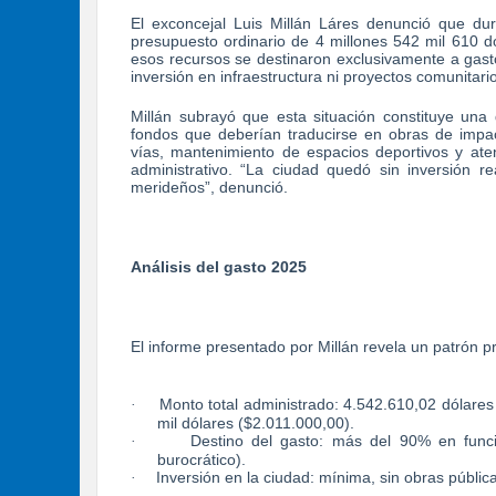
El exconcejal Luis Millán Láres denunció que du
presupuesto ordinario de 4 millones 542 mil 610 
esos recursos se destinaron exclusivamente a gast
inversión en infraestructura ni proyectos comunitari
Millán subrayó que esta situación constituye una d
fondos que deberían traducirse en obras de impa
vías, mantenimiento de espacios deportivos y aten
administrativo. “La ciudad quedó sin inversión r
merideños”, denunció.
Análisis del gasto 2025
El informe presentado por Millán revela un patrón 
Monto total administrado: 4.542.610,02 dólares
·
mil dólares ($2.011.000,00).
Destino del gasto: más del 90% en funci
·
burocrático).
Inversión en la ciudad: mínima, sin obras públic
·