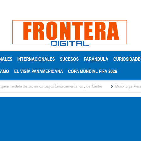
NALES
INTERNACIONALES
SUCESOS
FARÁNDULA
CURIOSIDADE
RAMO
EL VIGÍA PANAMERICANA
COPA MUNDIAL FIFA 2026
a de oro en los Juegos Centroamericanos y del Caribe
Murió Jorge Messi, el papá de 