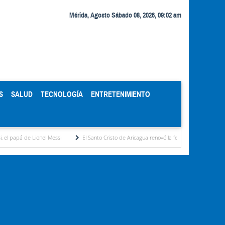
Mérida, Agosto Sábado 08, 2026, 09:02 am
S
SALUD
TECNOLOGÍA
ENTRETENIMIENTO
Lionel Messi
El Santo Cristo de Aricagua renovó la fe de miles de peregrinos en la fie