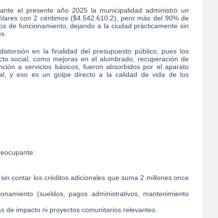
rante el presente año 2025 la municipalidad administró un
dólares con 2 céntimos ($4.542.610,2), pero más del 90% de
os de funcionamiento, dejando a la ciudad prácticamente sin
os.
istorsión en la finalidad del presupuesto público, pues los
cto social, como mejoras en el alumbrado, recuperación de
ción a servicios básicos, fueron absorbidos por el aparato
eal, y eso es un golpe directo a la calidad de vida de los
preocupante:
 sin contar los créditos adicionales que suma 2 millones once
onamiento (sueldos, pagos administrativos, mantenimiento
as de impacto ni proyectos comunitarios relevantes.