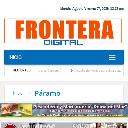
Mérida, Agosto Viernes 07, 2026, 12:33 am
INICIO
RECIENTES
ca por María Eugenia Febres Cordero R.
Alcaldía de Mérida consolida acuerdos con ad
vard de la Plaza Bolívar tras daños por lluvias
Gobierno de Trump considera como “u
Páramo
Inicio