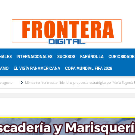
NALES
INTERNACIONALES
SUCESOS
FARÁNDULA
CURIOSIDADE
RAMO
EL VIGÍA PANAMERICANA
COPA MUNDIAL FIFA 2026
Mérida territorio sostenible: Una propuesta estratégica por María Eugenia Febres Cord