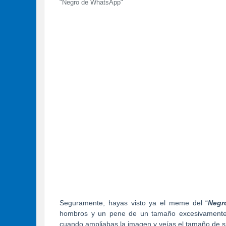
"Negro de WhatsApp"
Seguramente, hayas visto ya el meme del “
Negr
hombros y un pene de un tamaño excesivamente
cuando ampliabas la imagen y veías el tamaño de s