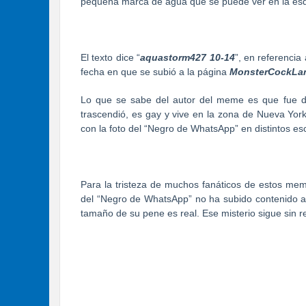
pequeña marca de agua que se puede ver en la esqu
El texto dice “
aquastorm427 10-14
”, en referencia
fecha en que se subió a la página
MonsterCockLa
Lo que se sabe del autor del meme es que fue de
trascendió, es gay y vive en la zona de Nueva Yor
con la foto del “Negro de WhatsApp” en distintos es
Para la tristeza de muchos fanáticos de estos me
del “Negro de WhatsApp” no ha subido contenido a 
tamaño de su pene es real. Ese misterio sigue sin r