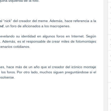
ina izquierda de la foto.
 al “nick” del creador del meme. Además, hace referencia a la
nd
, un foro de aficionados a los macropenes.
velando su identidad en algunos foros en Internet. Según
k. Además, es el responsable de crear miles de fotomontajes
cenarios cotidianos.
mes, hace más de un año que el creador del icónico montaje
los foros. Por otro lado, muchos siguen preguntándose si el
esolverse.