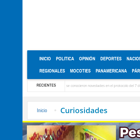
(CURRENT)
INICIO
POLITICA
OPINIÓN
DEPORTES
NACIO
REGIONALES
MOCOTIES
PANAMERICANA
PÁ
RECIENTES
: Ya llegaron las delegaciones y se conocieron novedades en el protocolo del 7 de agosto
Curiosidades
Inicio