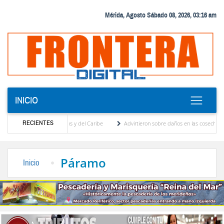
Mérida, Agosto Sábado 08, 2026, 03:16 am
INICIO
RECIENTES
uegos Centroamericanos y del Caribe
Advirtieron sobre daños en las cosechas de los A
para proceso de cogobierno profesoral
Universidad de Los Andes anuncia candidatos in
Páramo
Inicio