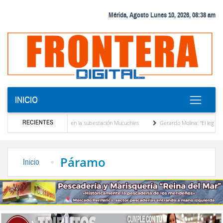
Mérida, Agosto Lunes 10, 2026, 08:38 am
INICIO
RECIENTES
nsformador de potencia en la subestación Mucuchies
Gerardo Molina: “El legado de Alb
a década de espera
Comercio entre Venezuela y EE. UU. crece 113 % y alcanza su m
Páramo
Inicio