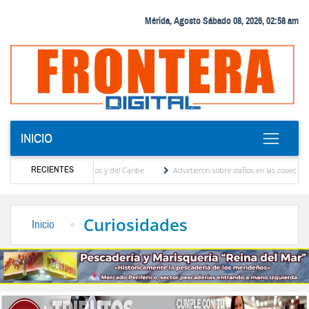
Mérida, Agosto Sábado 08, 2026, 02:58 am
INICIO
RECIENTES
Juegos Centroamericanos y del Caribe
Advirtieron sobre daños en las cosechas de los 
 para proceso de cogobierno profesoral
Universidad de Los Andes anuncia candidatos i
Curiosidades
Inicio