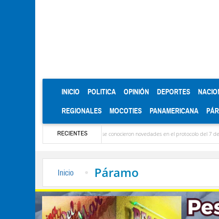
(CURRENT)
INICIO
POLITICA
OPINIÓN
DEPORTES
NACIO
REGIONALES
MOCOTIES
PANAMERICANA
PÁ
RECIENTES
: Ya llegaron las delegaciones y se conocieron novedades en el protocolo del 7 de agosto
Páramo
Inicio