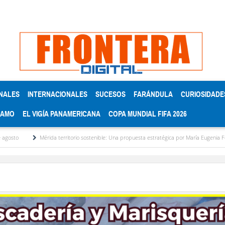
NALES
INTERNACIONALES
SUCESOS
FARÁNDULA
CURIOSIDADE
RAMO
EL VIGÍA PANAMERICANA
COPA MUNDIAL FIFA 2026
Mérida territorio sostenible: Una propuesta estratégica por María Eugenia Febres Corde