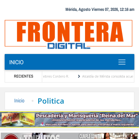
Mérida, Agosto Viernes 07, 2026, 12:16 am
INICIO
ica por María Eugenia Febres Cordero R.
RECIENTES
Alcaldía de Mérida consolida acuerdos con ad
evard de la Plaza Bolívar tras daños por lluvias
Gobierno de Trump considera como “u
Politica
Inicio