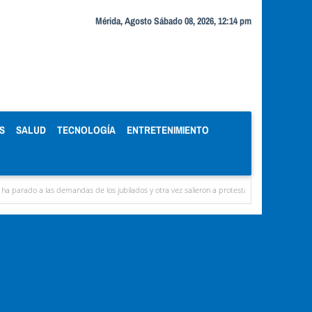
Mérida, Agosto Sábado 08, 2026, 12:14 pm
S
SALUD
TECNOLOGÍA
ENTRETENIMIENTO
ilados y otra vez salieron a protestar en Mérida
Alexis José Paparoni: Primero Justici