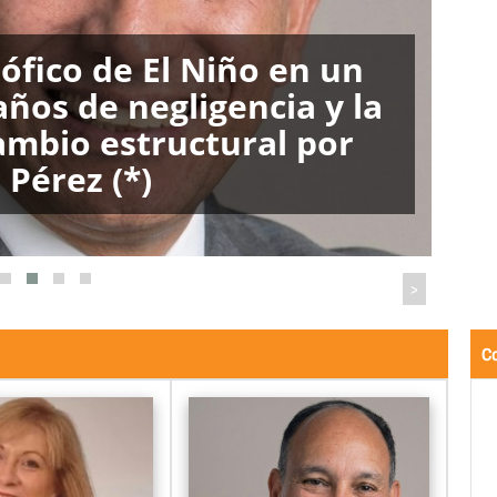
ia por Arinda Engelke
>
Co