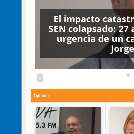
n un
Frontera Literar
 y la
por
<
Opinión