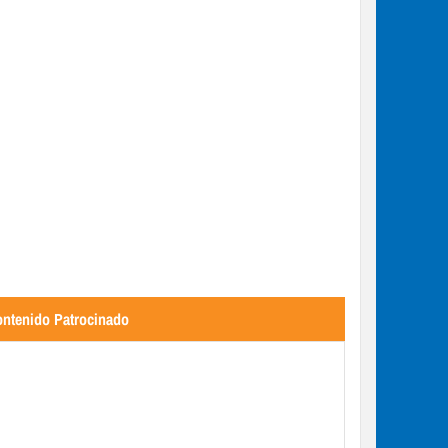
Misael Salazar Léidenz: el est
sensibilidades por Orlando O
ntenido Patrocinado