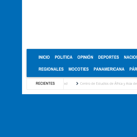
(CURRENT)
INICIO
POLITICA
OPINIÓN
DEPORTES
NACIO
REGIONALES
MOCOTIES
PANAMERICANA
PÁ
seguridad
Centro de Estudios de África y Asia de la ULA celebra Mención Honorífica 
RECIENTES