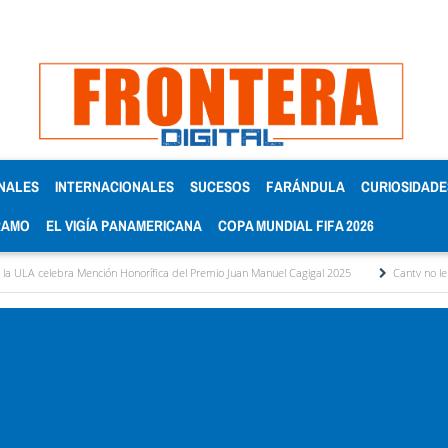
NALES
INTERNACIONALES
SUCESOS
FARÁNDULA
CURIOSIDADE
RAMO
EL VIGÍA PANAMERICANA
COPA MUNDIAL FIFA 2026
del Premio Juan Manuel Cagigal 2025
Cantv no le ha parado a las demandas de los jub