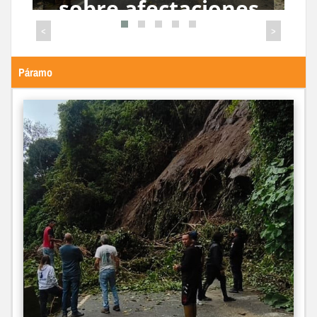
vial entre Barinas y
o
Mérida
<
>
Páramo