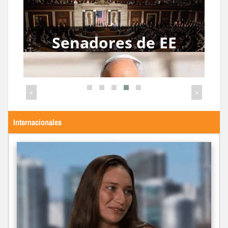
Justicia española
investiga el ingreso
de capital
venezolano en Plus
<
>
Ultra desde 2017
a
Internacionales