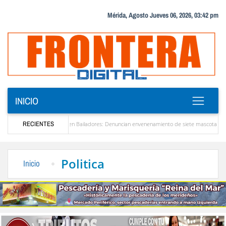
Mérida, Agosto Jueves 06, 2026, 03:42 pm
INICIO
Alerta en Bailadores: Denuncian envenenamiento de siete mascotas en El Rincón de La
RECIENTES
res en Venezuela
Delegación opositora encabezada por Dinorah Figuera llegará hoy a 
Politica
Inicio