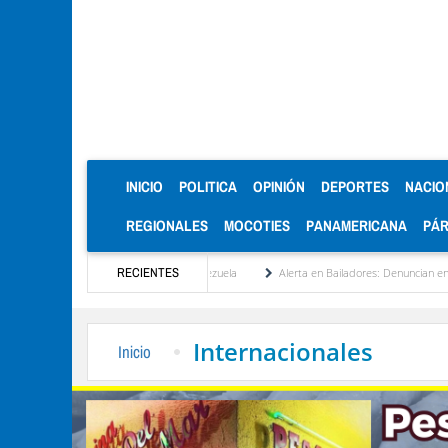
(CURRENT)
INICIO
POLITICA
OPINIÓN
DEPORTES
NACIO
REGIONALES
MOCOTIES
PANAMERICANA
PÁ
institucionalización de Venezuela
RECIENTES
Alerta en Bailadores: Denuncian envenenamiento d
Internacionales
Inicio