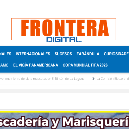
NALES
INTERNACIONALES
SUCESOS
FARÁNDULA
CURIOSIDADE
RAMO
EL VIGÍA PANAMERICANA
COPA MUNDIAL FIFA 2026
e siete mascotas en El Rincón de La Laguna
La Comisión Electoral del Colegio de A