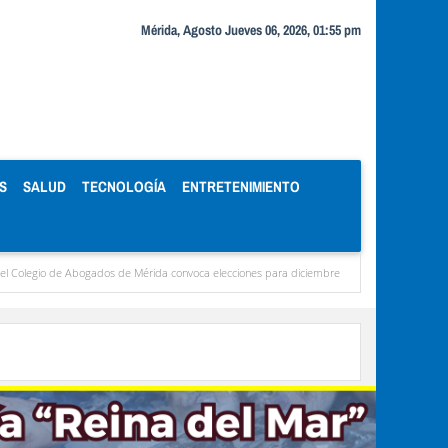
Mérida, Agosto Jueves 06, 2026, 01:55 pm
S
SALUD
TECNOLOGÍA
ENTRETENIMIENTO
bogados de Mérida convoca elecciones para diciembre
Miranda concentra casi el 77 %