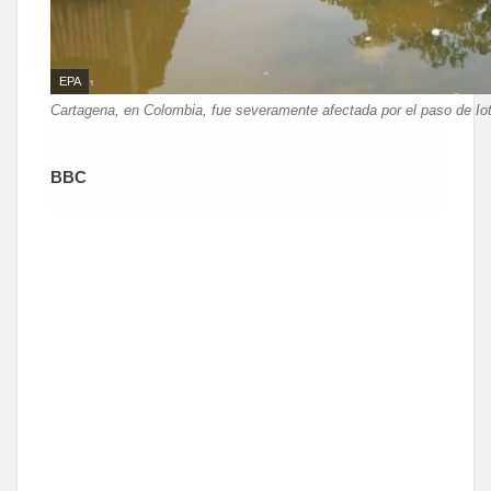
FUENTE
EPA
DE
Pie
Cartagena, en Colombia, fue severamente afectada por el paso de Iot
LA
de
IMAGEN,
foto,
BBC