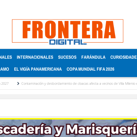
NALES
INTERNACIONALES
SUCESOS
FARÁNDULA
CURIOSIDADE
RAMO
EL VIGÍA PANAMERICANA
COPA MUNDIAL FIFA 2026
Contaminación y desbordamiento de cloacas afecta a vecinos de Villa Milenio en El Vigía