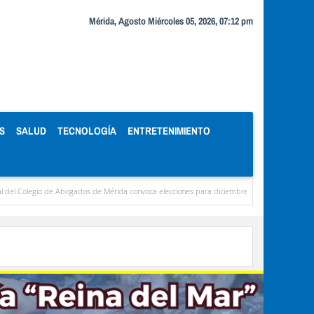
Mérida, Agosto Miércoles 05, 2026, 07:12 pm
S
SALUD
TECNOLOGÍA
ENTRETENIMIENTO
o de Abogados de Mérida convoca elecciones para diciembre
Miranda concentra casi e