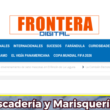
NALES
INTERNACIONALES
SUCESOS
FARÁNDULA
CURIOSIDADE
RAMO
EL VIGÍA PANAMERICANA
COPA MUNDIAL FIFA 2026
ento de siete mascotas en El Rincón de La Laguna
La Comisión Electoral del Colegi