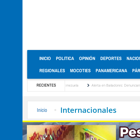
(CURRENT)
INICIO
POLITICA
OPINIÓN
DEPORTES
NACIO
REGIONALES
MOCOTIES
PANAMERICANA
PÁ
 la reinstitucionalización de Venezuela
RECIENTES
Alerta en Bailadores: Denuncian envenenami
Internacionales
Inicio