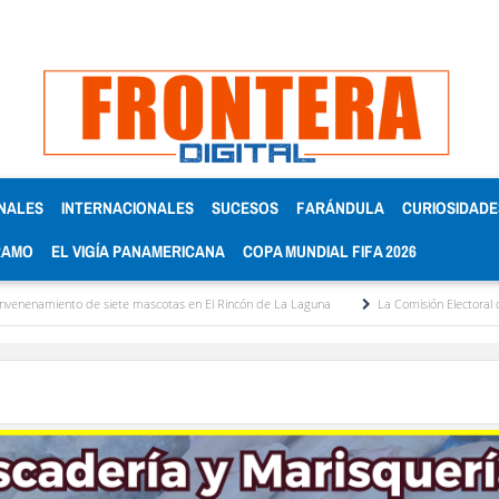
NALES
INTERNACIONALES
SUCESOS
FARÁNDULA
CURIOSIDADE
RAMO
EL VIGÍA PANAMERICANA
COPA MUNDIAL FIFA 2026
 siete mascotas en El Rincón de La Laguna
La Comisión Electoral del Colegio de Ab