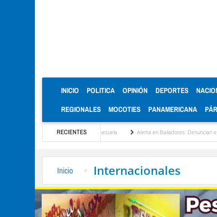
(CURRENT)
INICIO
POLITICA
OPINIÓN
DEPORTES
NACIO
REGIONALES
MOCOTIES
PANAMERICANA
PÁ
nstitucionalización de Venezuela
RECIENTES
Alerta en Bailadores: Denuncian envenenamiento de
Internacionales
Inicio