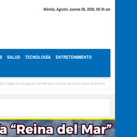
Mérida, Agosto Jueves 06, 2026, 09:34 am
S
SALUD
TECNOLOGÍA
ENTRETENIMIENTO
ogados de Mérida convoca elecciones para diciembre
Miranda concentra casi el 77 % 