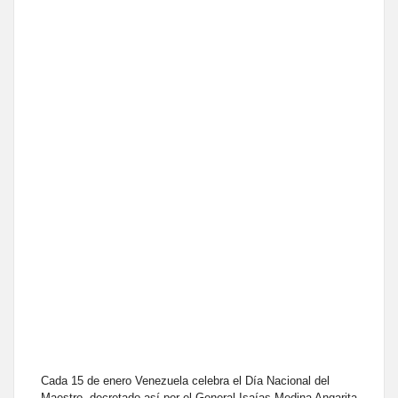
Cada 15 de enero Venezuela celebra el Día Nacional del
Maestro, decretado así por el General Isaías Medina Angarita