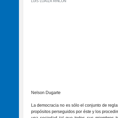
LUIS LOAIZA RINCÓN
Nelson Dugarte
La democracia no es sólo el conjunto de reglas
propósitos perseguidos por éste y los procedim
una sociedad tal que todos sus miembros te