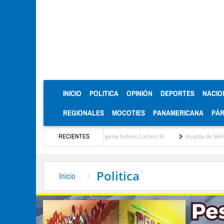
(CURRENT)
INICIO
POLITICA
OPINIÓN
DEPORTES
NACIO
REGIONALES
MOCOTIES
PANAMERICANA
PÁ
propuesta estratégica por María Eugenia Febres Cordero R.
RECIENTES
Alcaldía de Mérida consol
Politica
Inicio