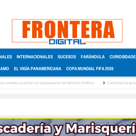
NALES
INTERNACIONALES
SUCESOS
FARÁNDULA
CURIOSIDADE
RAMO
EL VIGÍA PANAMERICANA
COPA MUNDIAL FIFA 2026
ida acuerdos con adjudicatarios del Mercado Periférico
Celebrando la lactancia mate