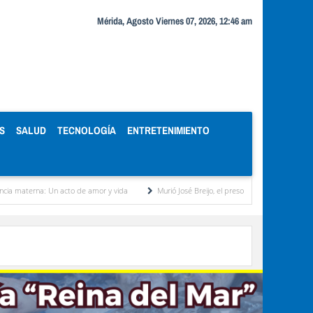
Mérida, Agosto Viernes 07, 2026, 12:46 am
S
SALUD
TECNOLOGÍA
ENTRETENIMIENTO
rna: Un acto de amor y vida
Murió José Breijo, el preso político uruguayo-venezolano b