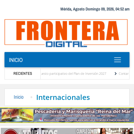
Mérida, Agosto Domingo 09, 2026, 04:52 am
INICIO
agnóstico del presupuesto participativo del Plan de Inversión 2027
RECIENTES
Contaminación y 
 Ordenanza de Transporte Público
“Mérida te abraza”, impulso de la identidad region
Internacionales
Inicio