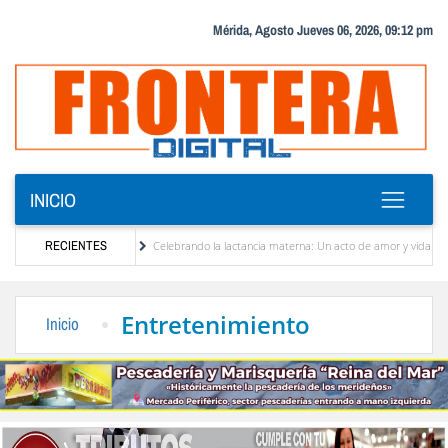
Mérida, Agosto Jueves 06, 2026, 09:12 pm
INICIO
riférico
RECIENTES
Celebrando la lactancia materna: Un acto de amor y vida
Murió José
iones entre chavismo y oposición
Sergidesol ofrecerá 20 % de descuento en el pago
Entretenimiento
Inicio