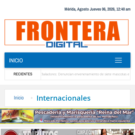
Mérida, Agosto Jueves 06, 2026, 12:40 am
INICIO
lerta en Bailadores: Denuncian envenenamiento de siete mascotas en El Rincón de La Lagu
RECIENTES
en Venezuela
Delegación opositora encabezada por Dinorah Figuera llegará hoy a Venez
Internacionales
Inicio