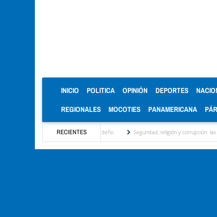
(CURRENT)
INICIO
POLITICA
OPINIÓN
DEPORTES
NACIO
REGIONALES
MOCOTIES
PANAMERICANA
PÁ
ional, motor turístico merideño
RECIENTES
Seguridad, religión y corrupción: las claves del prim