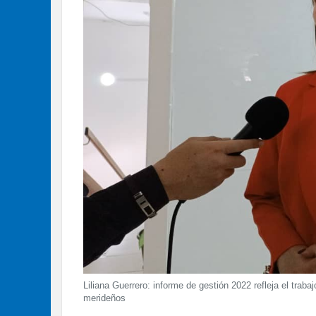
Liliana Guerrero: informe de gestión 2022 refleja el trab
merideños