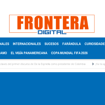
NALES
INTERNACIONALES
SUCESOS
FARÁNDULA
CURIOSIDADE
RAMO
EL VIGÍA PANAMERICANA
COPA MUNDIAL FIFA 2026
er discurso de De la Espriella como presidente de Colombia
¡Ya no aguanto más! por 