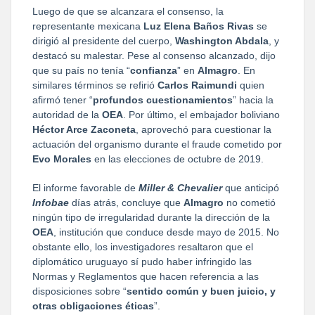
Luego de que se alcanzara el consenso, la
representante mexicana
Luz Elena Baños Rivas
se
dirigió al presidente del cuerpo,
Washington Abdala
, y
destacó su malestar. Pese al consenso alcanzado, dijo
que su país no tenía “
confianza
” en
Almagro
. En
similares términos se refirió
Carlos Raimundi
quien
afirmó tener “
profundos cuestionamientos
” hacia la
autoridad de la
OEA
. Por último, el embajador boliviano
Héctor Arce Zaconeta
, aprovechó para cuestionar la
actuación del organismo durante el fraude cometido por
Evo Morales
en las elecciones de octubre de 2019.
El informe favorable de
Miller & Chevalier
que anticipó
Infobae
días atrás, concluye que
Almagro
no cometió
ningún tipo de irregularidad durante la dirección de la
OEA
, institución que conduce desde mayo de 2015. No
obstante ello, los investigadores resaltaron que el
diplomático uruguayo sí pudo haber infringido las
Normas y Reglamentos que hacen referencia a las
disposiciones sobre “
sentido común y buen juicio, y
otras obligaciones éticas
”.