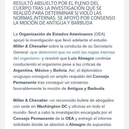
RESULTÓ ABSUELTO POR EL PLENO DEL
CUERPO TRAS LA INVESTIGACIÓN QUE SE
REALIZÓ PARA DETERMINAR SI VIOLÓ LAS
NORMAS INTERNAS. SE APOYÓ POR CONSENSO
LA MOCIÓN DE ANTIGUA Y BARBUDA
La
Organización de Estados Americanos
(OEA)
apoyó la investigación que llevó adelante el estudio
Miller & Chevalier
sobre la conducta de su Secretario
General -
que determinó que no violó las reglas internas
del organismo
- y resolvió que
Luis Almagro
continúe
conduciendo el organismo pese a las críticas de
Argentina
,
México
y
Bolivia
. Así, el diplomático
uruguayo consiguió un amplio respaldo del
Consejo
Permanente
tras conseguir un consenso
favorablemente la moción de
Antigua y Barbuda
.
Miller & Chevalier
-un reconocido bufete de abogados
con sede en
Washington DC
y oficinas en todo el
mundo- llevó a cabo la investigación encargada por el
Consejo Permanente
de la
OEA
y entregó el informe
solicitado donde se absolvió a
Almagro
de supuestas