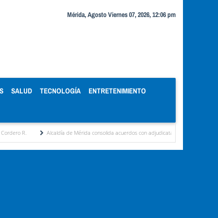
Mérida, Agosto Viernes 07, 2026, 12:06 pm
S
SALUD
TECNOLOGÍA
ENTRETENIMIENTO
Alcaldía de Mérida consolida acuerdos con adjudicatarios del Mercado Periférico
Ce