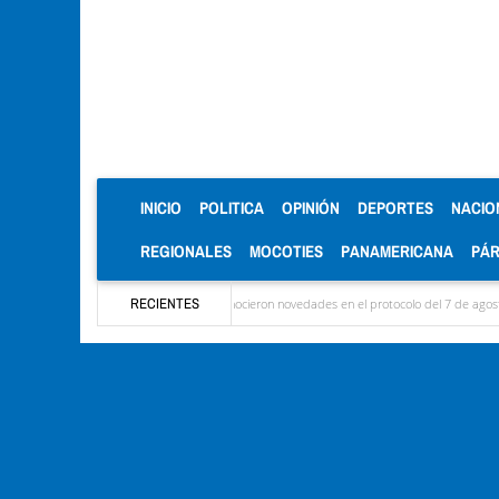
(CURRENT)
INICIO
POLITICA
OPINIÓN
DEPORTES
NACIO
REGIONALES
MOCOTIES
PANAMERICANA
PÁ
n las delegaciones y se conocieron novedades en el protocolo del 7 de agosto
RECIENTES
Mérida 