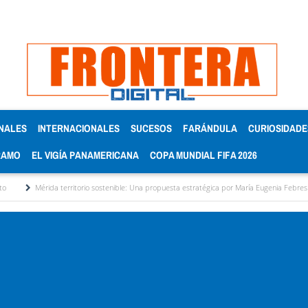
NALES
INTERNACIONALES
SUCESOS
FARÁNDULA
CURIOSIDADE
RAMO
EL VIGÍA PANAMERICANA
COPA MUNDIAL FIFA 2026
territorio sostenible: Una propuesta estratégica por María Eugenia Febres Cordero R.